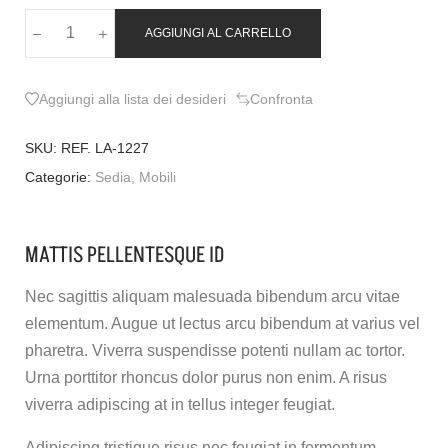
AGGIUNGI AL CARRELLO
Aggiungi alla lista dei desideri
Confronta
SKU:
REF. LA-1227
Categorie:
Sedia
,
Mobili
MATTIS PELLENTESQUE ID
Nec sagittis aliquam malesuada bibendum arcu vitae
elementum. Augue ut lectus arcu bibendum at varius vel
pharetra. Viverra suspendisse potenti nullam ac tortor.
Urna porttitor rhoncus dolor purus non enim. A risus
viverra adipiscing at in tellus integer feugiat.
Adipiscing tristique risus nec feugiat in fermentum