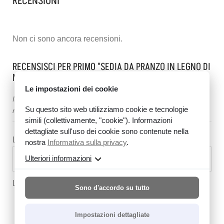
RECENSIONI
Non ci sono ancora recensioni.
RECENSISCI PER PRIMO "SEDIA DA PRANZO IN LEGNO DI
NOCE TATE".
Le impostazioni dei cookie
Il vostro indirizzo e-mail non sarà pubblicato.
Le informazioni
Su questo sito web utilizziamo cookie e tecnologie
richieste sono contrassegnate da
*
simili (collettivamente, "cookie"). Informazioni
dettagliate sull'uso dei cookie sono contenute nella
La tua valutazione
*
nostra
Informativa sulla privacy
.
Ulteriori informazioni
La tua recensione
*
Sono d'accordo su tutto
Impostazioni dettagliate