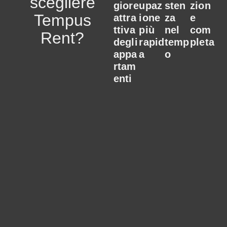
scegliere
giore
upaz
sten
zion
Tempus
attra
ione
za
e
ttiva
più
nel
com
Rent?
degli
rapid
temp
pleta
appa
a
o
rtam
enti