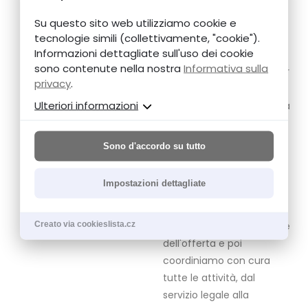
coordiniamo l'intero
processo di costruzione di
Su questo sito web utilizziamo cookie e
tecnologie simili (collettivamente, "cookie").
case "chiavi in mano", in
Informazioni dettagliate sull'uso dei cookie
modo da rendere l'intero
sono contenute nella nostra
Informativa sulla
processo più semplice per
privacy
.
loro e ridurre al minimo il
Ulteriori informazioni
loro onere. Sulla base della
documentazione del
progetto e della distinta
Sono d'accordo su tutto
delle quantità,
organizziamo la gara
Impostazioni dettagliate
d'appalto per
l'appaltatore generale.
Creato via cookieslista.cz
Aiutiamo nella valutazione
dell'offerta e poi
coordiniamo con cura
tutte le attività, dal
servizio legale alla