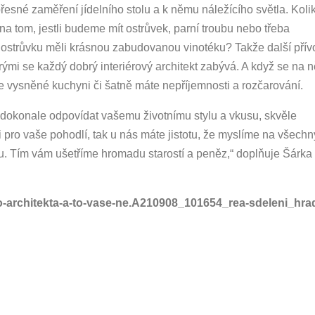
řesné zaměření jídelního stolu a k němu náležícího světla. Koli
na tom, jestli budeme mít ostrůvek, parní troubu nebo třeba
 ostrůvku měli krásnou zabudovanou vinotéku? Takže další přív
erými se každý dobrý interiérový architekt zabývá. A když se na 
e vysněné kuchyni či šatně máte nepříjemnosti a rozčarování.
 dokonale odpovídat vašemu životnímu stylu a vkusu, skvěle
i pro vaše pohodlí, tak u nás máte jistotu, že myslíme na všechn
vbu. Tím vám ušetříme hromadu starostí a peněz,“ doplňuje Šárka
oko-architekta-a-to-vase-ne.A210908_101654_rea-sdeleni_hra