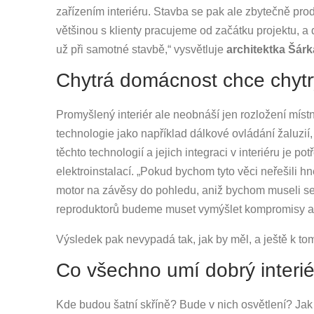
zařízením interiéru. Stavba se pak ale zbytečně pro
většinou s klienty pracujeme od začátku projektu, a 
už při samotné stavbě,“ vysvětluje
architektka Šárk
Chytrá domácnost chce chytr
Promyšlený interiér ale neobnáší jen rozložení místnos
technologie jako například dálkové ovládání žaluzií
těchto technologií a jejich integraci v interiéru j
elektroinstalací. „Pokud bychom tyto věci neřešili 
motor na závěsy do pohledu, aniž bychom museli s
reproduktorů budeme muset vymýšlet kompromisy a 
Výsledek pak nevypadá tak, jak by měl, a ještě k to
Co všechno umí dobrý interié
Kde budou šatní skříně? Bude v nich osvětlení? Jak