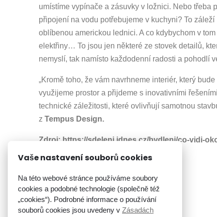
umístíme vypínače a zásuvky v ložnici. Nebo třeba p
připojení na vodu potřebujeme v kuchyni? To záleží 
oblíbenou americkou lednici. A co kdybychom v tom
elektřiny… To jsou jen některé ze stovek detailů, kt
nemyslí, tak namísto každodenní radosti a pohodlí v
„Kromě toho, že vám navrhneme interiér, který bude
využijeme prostor a přijdeme s inovativními řešením
technické záležitosti, které ovlivňují samotnou sta
z
Tempus Design.
Zdroj:
https://sdeleni.idnes.cz/bydleni/co-vidi-
Vaše nastavení souborů cookies
Na této webové stránce používáme soubory
cookies a podobné technologie (společně též
„cookies“). Podrobné informace o používání
souborů cookies jsou uvedeny v
Zásadách