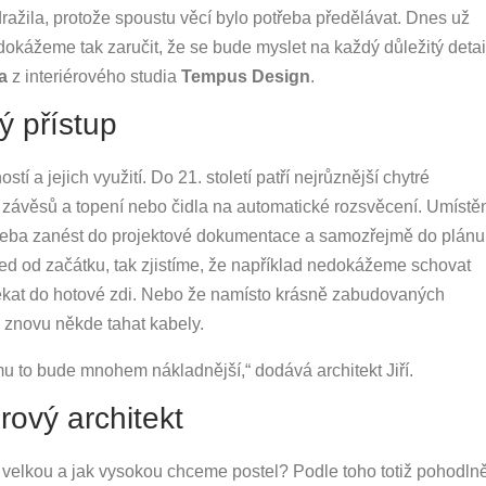
dražila, protože spoustu věcí bylo potřeba předělávat. Dnes už
dokážeme tak zaručit, že se bude myslet na každý důležitý detai
a
z interiérového studia
Tempus Design
.
ý přístup
tí a jejich využití. Do 21. století patří nejrůznější chytré
, závěsů a topení nebo čidla na automatické rozsvěcení. Umístě
e potřeba zanést do projektové dokumentace a samozřejmě do plánu
hned od začátku, tak zjistíme, že například nedokážeme schovat
ekat do hotové zdi. Nebo že namísto krásně zabudovaných
znovu někde tahat kabely.
mu to bude mnohem nákladnější,“ dodává architekt Jiří.
rový architekt
 velkou a jak vysokou chceme postel? Podle toho totiž pohodln