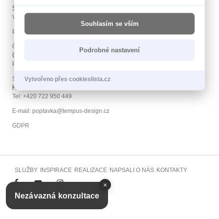
SHOWROOM CHODOV
V Parku 6, 148 00
Souhlasím se vším
Praha 11 - Chodov
Česká Republika
Podrobné nastavení
OTEVÍRACÍ DOBA
PO - PÁ: 09:00 - 19:00
SO: 09:00 - 17:00
Vytvořeno přes cookieslista.cz
KONTAKT
Tel: +420 722 950 449
E-mail: poptavka@tempus-design.cz
GDPR
SLUŽBY
INSPIRACE
REALIZACE
NAPSALI O NÁS
KONTAKTY
×
Nezávazná konzultace