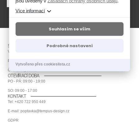
jsou uvedeny v
Zásadách ochrany osobních údajů
.
Více informací
Souhlasím se vším
Podrobné nastavení
SHOWROOM CHODOV
V Parku 6, 148 00
Praha 11 - Chodov
Vytvořeno přes cookieslista.cz
Česká Republika
OTEVÍRACÍ DOBA
PO - PÁ: 09:00 - 19:00
SO: 09:00 - 17:00
KONTAKT
Tel: +420 722 950 449
E-mail: poptavka@tempus-design.cz
GDPR