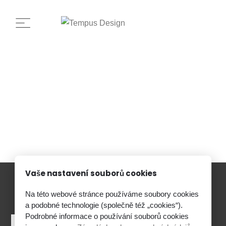
Vaše nastavení souborů cookies
Na této webové stránce používáme soubory cookies
NAVRHNEME VÁM PROSTOR, KTERÝ
a podobné technologie (společně též „cookies“).
DÁVÁ SMYSL.
Podrobné informace o používání souborů cookies
Nezávazná Konzultace