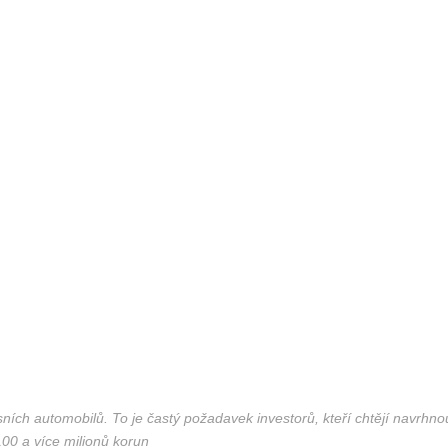
ních automobilů. To je častý požadavek investorů, kteří chtějí navrhno
100 a více milionů korun