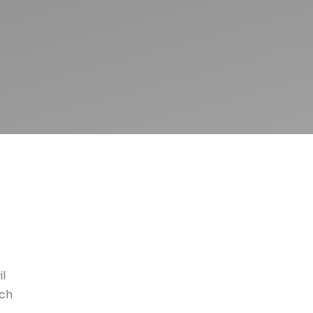
il
ích