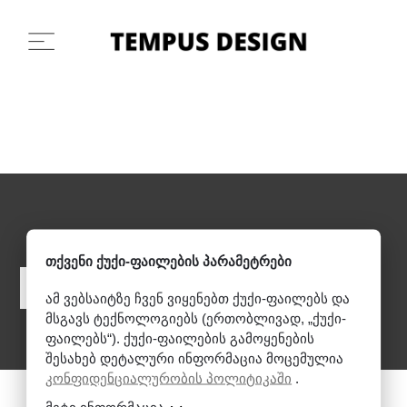
ᲩᲕᲔᲜ ᲨᲔᲕᲥᲛᲜᲘᲗ ᲗᲥᲕᲔᲜᲗᲕᲘᲡ
ᲛᲝᲡᲐᲮᲔᲠᲮᲔᲑᲔᲚ ᲡᲘᲕᲠᲪᲔᲡ.
თქვენი ქუქი-ფაილების პარამეტრები
Არასავალდებულო Კონსულტაცია
ამ ვებსაიტზე ჩვენ ვიყენებთ ქუქი-ფაილებს და
მსგავს ტექნოლოგიებს (ერთობლივად, „ქუქი-
ფაილებს“). ქუქი-ფაილების გამოყენების
შესახებ დეტალური ინფორმაცია მოცემულია
კონფიდენციალურობის პოლიტიკაში
.