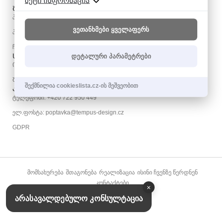
მეტი ინფორმაცია
ᲨᲝᲣᲠᲣᲛᲘ ᲩᲝᲓᲝᲕᲘ
პარკ 6-ში, 148 00
ვეთანხმები ყველაფერს
პრაღა 11 - ჩოდოვი
ჩეხეთის რესპუბლიკა
ᲡᲐᲛᲣᲨᲐᲝ ᲡᲐᲐᲗᲔᲑᲘ
დეტალური პარამეტრები
ᲝᲠᲨ - ᲞᲐᲠ: 09:00 - 19:00
ᲨᲐᲑ: 09:00 - 17:00
შექმნილია cookieslista.cz-ის მეშვეობით
ᲙᲝᲜᲢᲐᲥᲢᲘ
ტელეფონი: +420 722 950 449
ელ.ფოსტა: poptavka@tempus-design.cz
GDPR
ᲛᲝᲛᲡᲐᲮᲣᲠᲔᲑᲐ
ᲨᲗᲐᲒᲝᲜᲔᲑᲐ
ᲠᲔᲐᲚᲘᲖᲐᲪᲘᲐ
ᲘᲡᲘᲜᲘ ᲩᲕᲔᲜᲖᲔ ᲬᲔᲠᲓᲜᲔᲜ
ᲙᲝᲜᲢᲐᲥᲢᲔᲑᲘ
×
არასავალდებულო კონსულტაცია