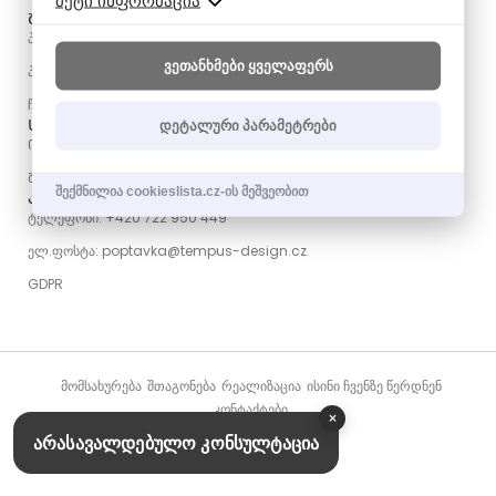
მეტი ინფორმაცია
ᲨᲝᲣᲠᲣᲛᲘ ᲩᲝᲓᲝᲕᲘ
პარკ 6-ში, 148 00
ვეთანხმები ყველაფერს
პრაღა 11 - ჩოდოვი
ჩეხეთის რესპუბლიკა
დეტალური პარამეტრები
ᲡᲐᲛᲣᲨᲐᲝ ᲡᲐᲐᲗᲔᲑᲘ
ᲝᲠᲨ - ᲞᲐᲠ: 09:00 - 19:00
ᲨᲐᲑ: 09:00 - 17:00
შექმნილია cookieslista.cz-ის მეშვეობით
ᲙᲝᲜᲢᲐᲥᲢᲘ
ტელეფონი: +420 722 950 449
ელ.ფოსტა: poptavka@tempus-design.cz
GDPR
ᲛᲝᲛᲡᲐᲮᲣᲠᲔᲑᲐ
ᲨᲗᲐᲒᲝᲜᲔᲑᲐ
ᲠᲔᲐᲚᲘᲖᲐᲪᲘᲐ
ᲘᲡᲘᲜᲘ ᲩᲕᲔᲜᲖᲔ ᲬᲔᲠᲓᲜᲔᲜ
ᲙᲝᲜᲢᲐᲥᲢᲔᲑᲘ
×
არასავალდებულო კონსულტაცია