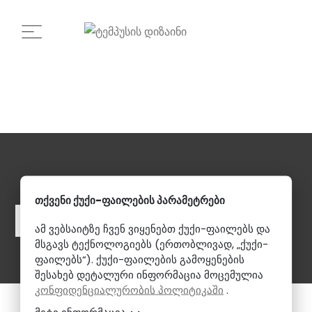
ᲩᲕᲔᲜ ᲨᲔᲕᲥᲛᲜᲘᲗ ᲗᲥᲕᲔᲜᲗᲕᲘᲡ
ᲛᲝᲡᲐᲮᲔᲠᲮᲔᲑᲔᲚ ᲡᲘᲕᲠᲪᲔᲡ.
თქვენი ქუქი-ფაილების პარამეტრები
Არასავალდებულო Კონსულტაცია
ამ ვებსაიტზე ჩვენ ვიყენებთ ქუქი-ფაილებს და
მსგავს ტექნოლოგიებს (ერთობლივად, „ქუქი-
ფაილებს“). ქუქი-ფაილების გამოყენების
შესახებ დეტალური ინფორმაცია მოცემულია
კონფიდენციალურობის პოლიტიკაში
.