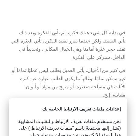
في بداية كل شيء هناك فكرة. ثم تأتي الفكرة وبعد ذلك
يأتي التنفيذ. ولكن عندما نقرر تنفيذ الفكرة، تأتي العثرة التي
تقف حجر عثرة أمامنا وهي الخيال المكاني، وتحديداً في
الداخل. سنركز على الفكرة.
في كثير من الأحيان، يأتي العميل بطلب ليس عمليًا تمامًا أو
غير ممكن تمامًا. وغالباً ما يكون الطلب عبارة عن كثرة
الأثاث في مساحة صغيرة، أو مزيج من مواد أو ألوان
متباينة، إلخ.
وهنا يأتي دور مصمم الديكور الداخلي، الذي لا يتعين عليه
إعدادات ملفات تعريف الارتباط الخاصة بك
فقط معرفة التخطيط المكاني المناسب وبيئة العمل
نحن نستخدم ملفات تعريف الارتباط والتقنيات المشابهة
لمساحة المعيشة، ولكن من المهم جداً أيضاً معرفة المواد
(يُشار إليها مجتمعةً باسم "ملفات تعريف الارتباط") على
والأرضيات وبناء الجدران أو تكنولوجيا تصنيع الأثاث، والتي
هذا الموقع الإلكتروني. ترد معلومات مفصلة حول