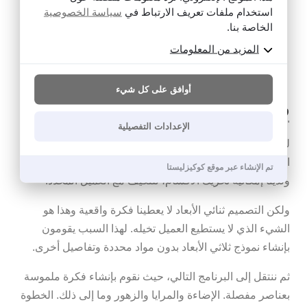
تشكل جميعها وحدة واحدة. لذا فإن الأمر لا يتعلق فقط
استخدام ملفات تعريف الارتباط في
سياسة الخصوصية
الخاصة بنا.
بممارسة التصميم، ولكن أيضًا بالتنفيذ الفعلي. غالبًا ما تكون
نتيجة هذه الاجتماعات تصميمًا في برامج خاصة، مما يساعد
المزيد من المعلومات
على تكوين فكرة عن تخطيط المساحة، واختيار الألوان
والمواد المذكورة أعلاه.
أوافق على كل شيء
وكيف يعمل هذا الاقتراح بالضبط؟
"نتعمد في الاستوديو الخاص بنا استخدام عدة برامج مختلفة
الإعدادات التفصيلية
لتحقيق أفضل النتائج وأكثرها واقعية. علينا أولاً أن نتخيل
التصميم في برنامج ثنائي الأبعاد حيث يمكننا التلاعب بالكتلة،
تم الإنشاء عبر موقع كوكيزليستا
ولدينا إمكانية تحريك الأقسام، للتكيف مع العميل المحدد.
ولكن التصميم ثنائي الأبعاد لا يعطينا فكرة واقعية وهذا هو
الشيء الذي لا يستطيع العميل تخيله. لهذا السبب يقومون
بإنشاء نموذج ثلاثي الأبعاد بدون مواد محددة وتفاصيل أخرى.
ثم ننتقل إلى البرنامج التالي، حيث نقوم بإنشاء فكرة ملموسة
بعناصر مفصلة. الإضاءة والمرايا والزهور وما إلى ذلك. الخطوة